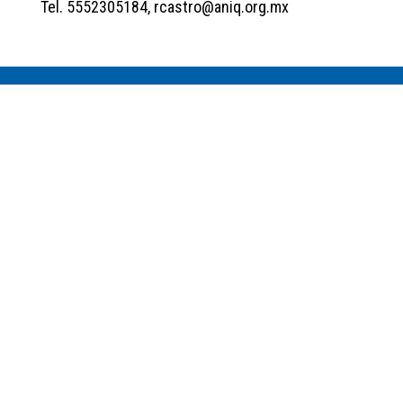
Tel. 5552305184, rcastro@aniq.org.mx
ACCESO RÁPIDO
Acceso a Socios
Ir
Contacto
Ir
Mapa del Sitio
Ir
Aviso de Privacidad
Ver