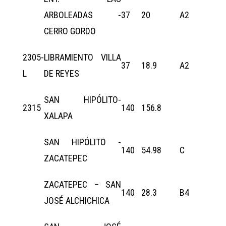
ARBOLEADAS -
37
20
A2
CERRO GORDO
2305-
LIBRAMIENTO VILLA
37
18.9
A2
L
DE REYES
SAN HIPÓLITO-
2315
140
156.8
XALAPA
SAN HIPÓLITO -
140
54.98
C
ZACATEPEC
ZACATEPEC – SAN
140
28.3
B4
JOSÉ ALCHICHICA