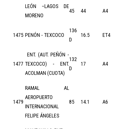
LEÓN –LAGOS DE
45
44
A4
MORENO
136
1475
PENÓN - TEXCOCO
16.5
ET4
D
ENT. (AUT. PEÑÓN -
132
1477
TEXCOCO) - ENT.
17
A4
D
ACOLMAN (CUOTA)
RAMAL AL
AEROPUERTO
1479
85
14.1
A6
INTERNACIONAL
FELIPE ÁNGELES