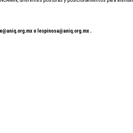
e@aniq.org.mx
o
lespinosa@aniq.org.mx
.
IDO
Ir
r
dad
Ver
el sitio Web
Ver