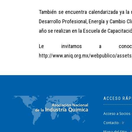
También se encuentra calendarizada ya la m
Desarrollo Profesional, Energía y Cambio C
año se realizan en la Escuela de Capacitaci
Le invitamos a cono
http://www.aniq.org.mx/webpublico/asse
ACCESO RÁP
Acceso a Socios
Contacto
Ir
Mapa del Sitio
I