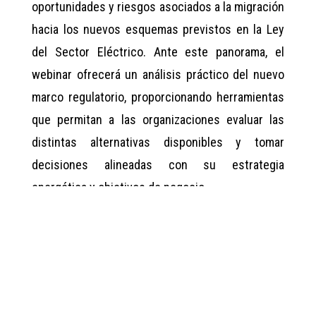
oportunidades y riesgos asociados a la migración
hacia los nuevos esquemas previstos en la Ley
del Sector Eléctrico. Ante este panorama, el
webinar ofrecerá un análisis práctico del nuevo
marco regulatorio, proporcionando herramientas
que permitan a las organizaciones evaluar las
distintas alternativas disponibles y tomar
decisiones alineadas con su estrategia
energética y objetivos de negocio.
La participación es gratuita y el registro se
encuentra abierto.
https://events.teams.microsoft.com/event/45f22ad0-
1675-47b8-9f16-adb0976ea684@8d5cf324-