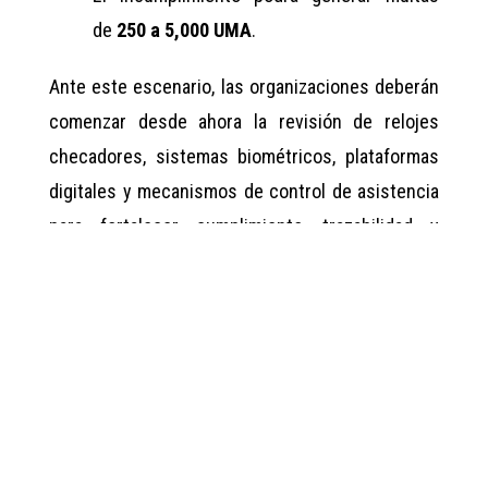
de
250 a 5,000 UMA
.
Ante este escenario, las organizaciones deberán
comenzar desde ahora la revisión de relojes
checadores, sistemas biométricos, plataformas
digitales y mecanismos de control de asistencia
para fortalecer cumplimiento, trazabilidad y
defensa laboral.
Participa en nuestro próximo taller de “
reducción
de jornada laboral
” el martes 19 de mayo de
10:00 a 14:00 hrs.
Informes e inscripciones: