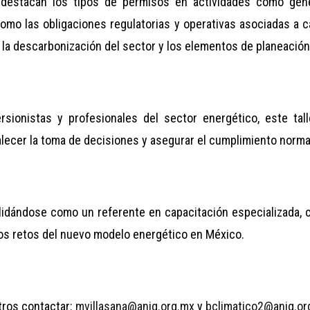
destacan los tipos de permisos en actividades como gener
como las obligaciones regulatorias y operativas asociadas a 
 la descarbonización del sector y los elementos de planeación
ersionistas y profesionales del sector energético, este ta
talecer la toma de decisiones y asegurar el cumplimiento norm
lidándose como un referente en capacitación especializada, c
los retos del nuevo modelo energético en México.
tros contactar:
mvillasana@aniq.org.mx
y
bclimatico2@aniq.or