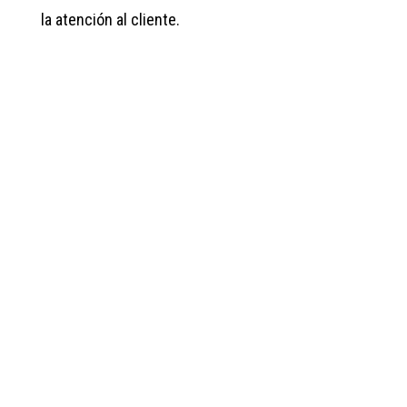
la atención al cliente.
Mayores informes:
Olopez@aniq.org.mx
ACCESO RÁPIDO