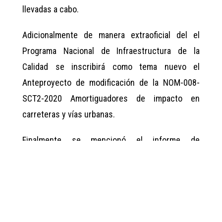
llevadas a cabo.
Adicionalmente de manera extraoficial del el
Programa Nacional de Infraestructura de la
Calidad se inscribirá como tema nuevo el
Anteproyecto de modificación de la NOM-008-
SCT2-2020 Amortiguadores de impacto en
carreteras y vías urbanas.
Finalmente se mencionó el informe de
actividades del Subcomité
No.5 “Criterios,
medico-científicos y tecnológicos aplicables al
personal que conduce, opera y/o auxilia en
caminos y puentes de jurisdicción federal”.