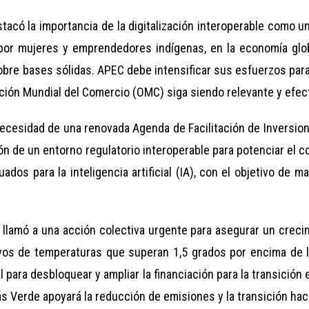
stacó la importancia de la digitalización interoperable como un
por mujeres y emprendedores indígenas, en la economía globa
obre bases sólidas. APEC debe intensificar sus esfuerzos para 
ción Mundial del Comercio (OMC) siga siendo relevante y efect
necesidad de una renovada Agenda de Facilitación de Inversio
n de un entorno regulatorio interoperable para potenciar el c
os para la inteligencia artificial (IA), con el objetivo de m
a llamó a una acción colectiva urgente para asegurar un creci
s de temperaturas que superan 1,5 grados por encima de los
 para desbloquear y ampliar la financiación para la transición e
Verde apoyará la reducción de emisiones y la transición haci