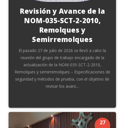
Revisión y Avance de la
NOM-035-SCT-2-2010,
Remolques y
Semirremolques
El pasado 27 de julio de 2026 se llevó a cabo la
reunión del grupo de trabajo encargado de la
actualización de la NOM-035-SCT-2-2010,
Remolques y semirremolques – Especificaciones de
seguridad y métodos de prueba, con el objetivo de
revisar los avanc...
27