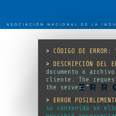
4
>
CÓDIGO DE ERROR
: 
>
DESCRIPCIÓN DEL E
documento o archivo
cliente. The reques
the server.
"
>
ERROR POSIBLEMENT
su contenido se eli
escribió incorrecta