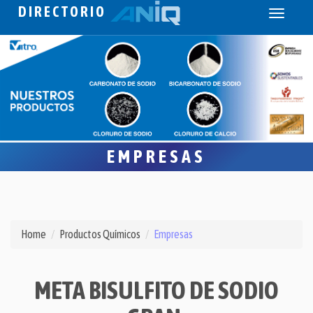
DIRECTORIO
Toggle
navigati
EMPRESAS
Home
Productos Químicos
Empresas
META BISULFITO DE SODIO