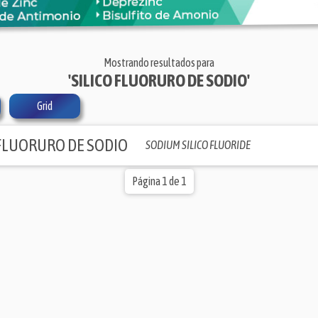
Mostrando resultados para
'SILICO FLUORURO DE SODIO'
Grid
 FLUORURO DE SODIO
SODIUM SILICO FLUORIDE
Página 1 de 1