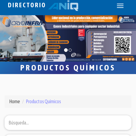
DIRECTORIO
Toggle
navigati
PRODUCTOS QUÍMICOS
Home
Productos Químicos