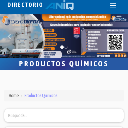
DIRECTORIO
Toggle
navigati
PRODUCTOS QUÍMICOS
Home
Productos Químicos