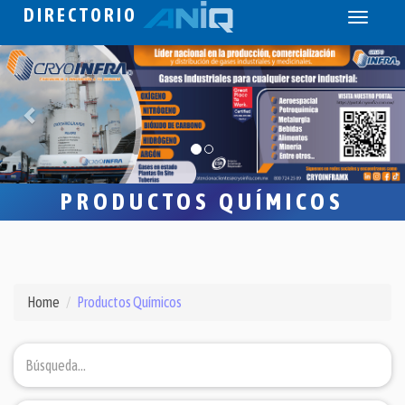
DIRECTORIO
Toggle
navigati
PRODUCTOS QUÍMICOS
Home
Productos Químicos