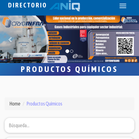
DIRECTORIO
Toggle
navigati
PRODUCTOS QUÍMICOS
Home
Productos Químicos