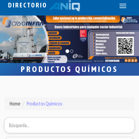
DIRECTORIO
Toggle
navigati
PRODUCTOS QUÍMICOS
Home
Productos Químicos