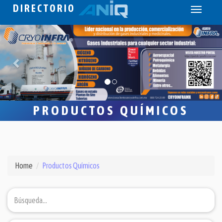
DIRECTORIO
Toggle
navigati
PRODUCTOS QUÍMICOS
Home
Productos Químicos