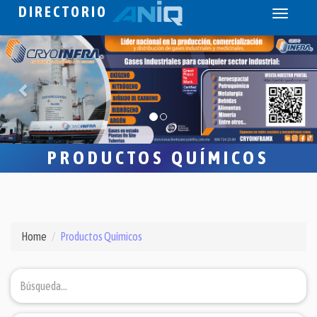
DIRECTORIO
Toggle
navigati
PRODUCTOS QUÍMICOS
Home
Productos Químicos