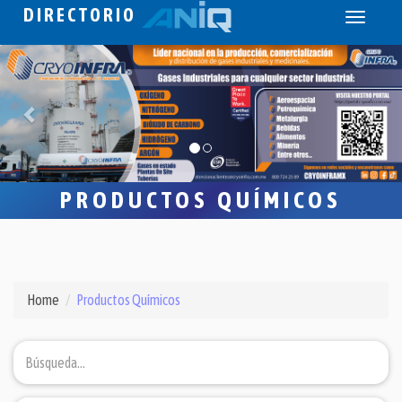
DIRECTORIO
Toggle
navigati
PRODUCTOS QUÍMICOS
Home
Productos Químicos