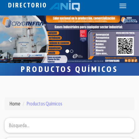
DIRECTORIO
Toggle
navigati
PRODUCTOS QUÍMICOS
Home
Productos Químicos