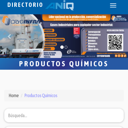
DIRECTORIO
Toggle
navigati
PRODUCTOS QUÍMICOS
Home
Productos Químicos