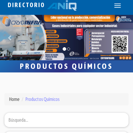
DIRECTORIO
Toggle
navigati
PRODUCTOS QUÍMICOS
Home
Productos Químicos