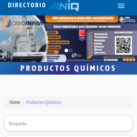
DIRECTORIO
Toggle
navigati
PRODUCTOS QUÍMICOS
Home
Productos Químicos