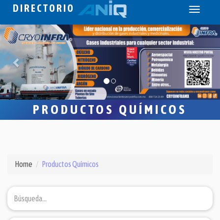
DIRECTORIO
Toggle
navigati
PRODUCTOS QUÍMICOS
Home
Productos Químicos