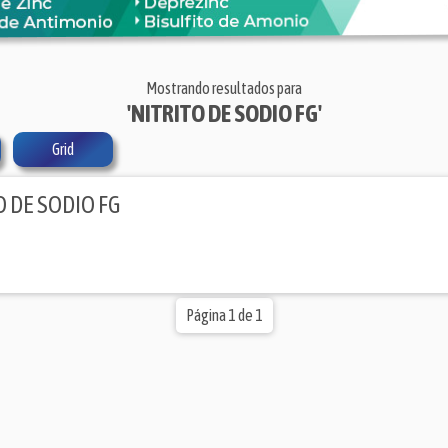
Mostrando resultados para
'NITRITO DE SODIO FG'
Grid
O DE SODIO FG
Página 1 de 1