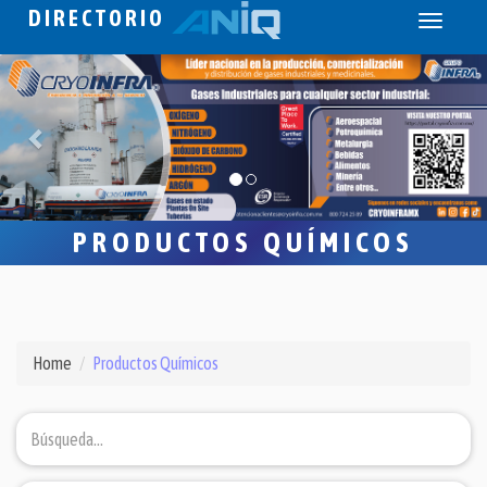
DIRECTORIO
Toggle
navigati
PRODUCTOS QUÍMICOS
Home
Productos Químicos