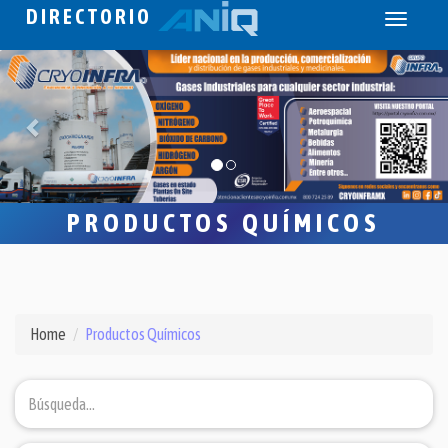
DIRECTORIO
Toggle
navigati
PRODUCTOS QUÍMICOS
Home
Productos Químicos