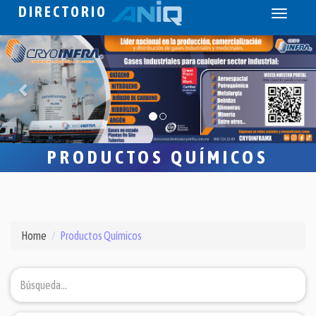
DIRECTORIO
Toggle
navigati
PRODUCTOS QUÍMICOS
Home
Productos Químicos