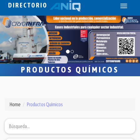
DIRECTORIO
Toggle
navigati
PRODUCTOS QUÍMICOS
Home
Productos Químicos