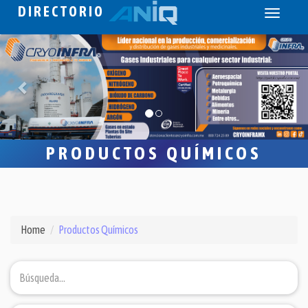
DIRECTORIO
Toggle
navigati
PRODUCTOS QUÍMICOS
Home
Productos Químicos