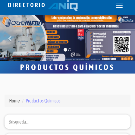
DIRECTORIO
Toggle
navigati
PRODUCTOS QUÍMICOS
Home
Productos Químicos