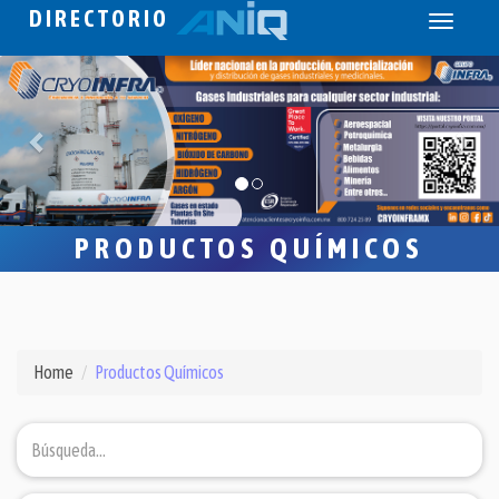
DIRECTORIO
Toggle
navigati
PRODUCTOS QUÍMICOS
Home
Productos Químicos