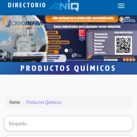
DIRECTORIO
Toggle
navigati
PRODUCTOS QUÍMICOS
Home
Productos Químicos