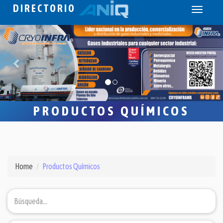
DIRECTORIO
Toggle
navigati
PRODUCTOS QUÍMICOS
Home
Productos Químicos