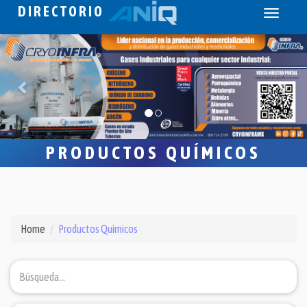
DIRECTORIO
Toggle
navigati
PRODUCTOS QUÍMICOS
Home
Productos Químicos