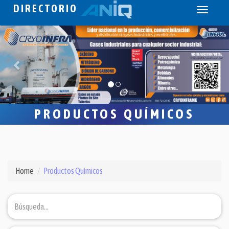
DIRECTORIO
Toggle
navigati
PRODUCTOS QUÍMICOS
Home
Productos Químicos