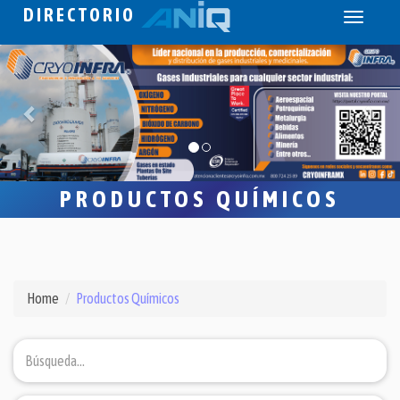
DIRECTORIO
Toggle
navigati
PRODUCTOS QUÍMICOS
Home
Productos Químicos