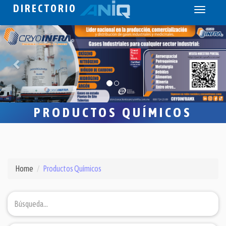
DIRECTORIO
Toggle
navigati
PRODUCTOS QUÍMICOS
Home
Productos Químicos