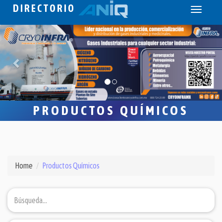
DIRECTORIO
Toggle
navigati
PRODUCTOS QUÍMICOS
Home
Productos Químicos