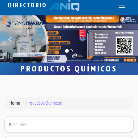
DIRECTORIO
Toggle
navigati
PRODUCTOS QUÍMICOS
Home
Productos Químicos