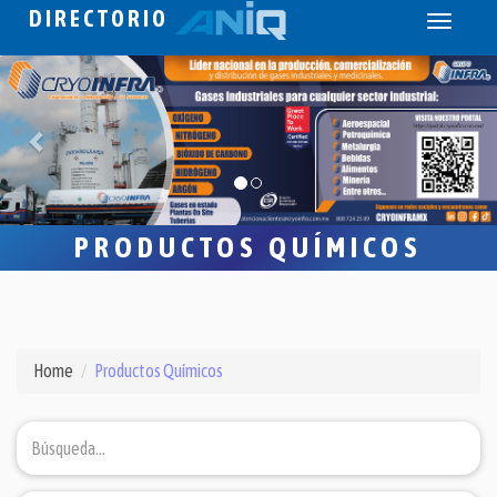
DIRECTORIO
Toggle
navigati
PRODUCTOS QUÍMICOS
Home
Productos Químicos