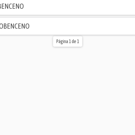
BENCENO
ROBENCENO
Página 1 de 1