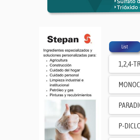
List
1,2,4-
MONOC
PARAD
P-DIC