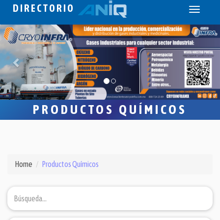
DIRECTORIO
Toggle
navigati
PRODUCTOS QUÍMICOS
Home
Productos Químicos