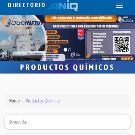
DIRECTORIO
Toggle
navigati
PRODUCTOS QUÍMICOS
Home
Productos Químicos