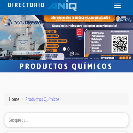
DIRECTORIO
Toggle
navigati
PRODUCTOS QUÍMICOS
Home
Productos Químicos