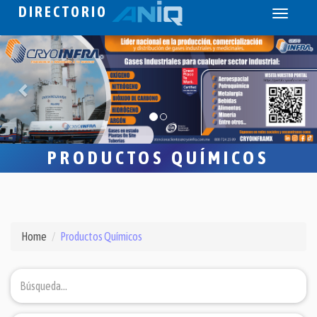
DIRECTORIO
Toggle
navigati
PRODUCTOS QUÍMICOS
Home
Productos Químicos