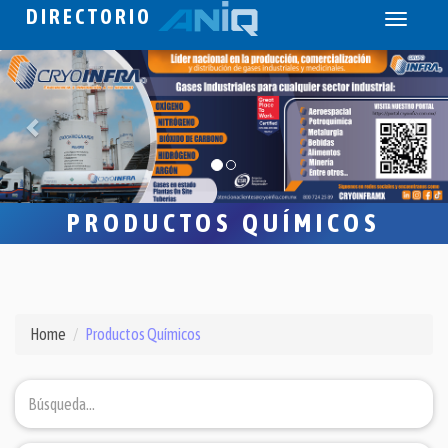
DIRECTORIO
Toggle
navigati
PRODUCTOS QUÍMICOS
Home
Productos Químicos